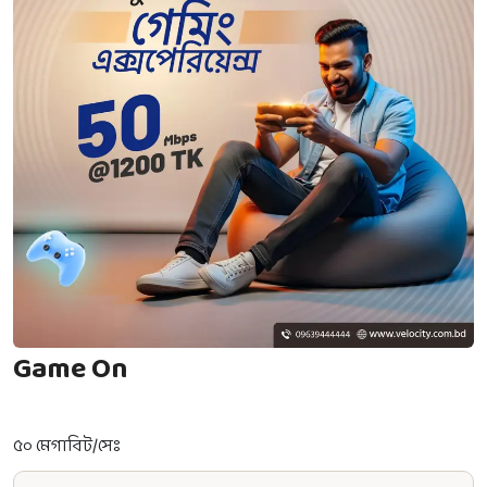
Game On
৫০ মেগাবিট/সেঃ