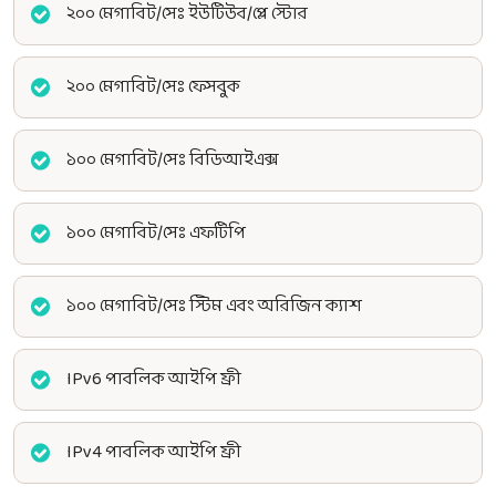
২০০ মেগাবিট/সেঃ ইউটিউব/প্লে স্টোর
২০০ মেগাবিট/সেঃ ফেসবুক
১০০ মেগাবিট/সেঃ বিডিআইএক্স
১০০ মেগাবিট/সেঃ এফটিপি
১০০ মেগাবিট/সেঃ স্টিম এবং অরিজিন ক্যাশ
IPv6 পাবলিক আইপি ফ্রী
IPv4 পাবলিক আইপি ফ্রী