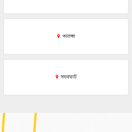
পতেঙ্গা
সদরঘাট