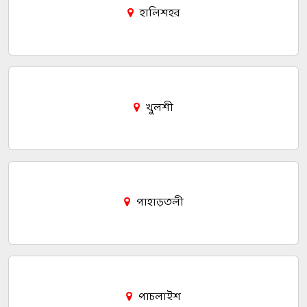
হালিশহর
খুলশী
পাহাড়তলী
পাচলাইশ