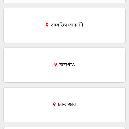
বায়েজিদ বোস্তামী
চান্দগাঁও
চকবাজার