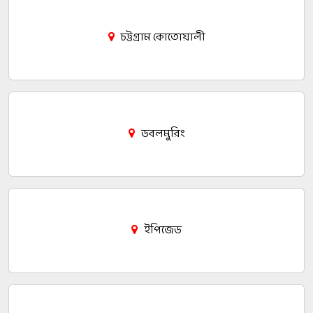
চট্টগ্রাম কোতোয়ালী
ডবলমুরিং
ইপিজেড