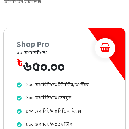
ভেলোসিটি'র ইন্টারনেট।
Shop Pro
৫০ মেগাবিট/সেঃ
৬৫০.০০
৳
১০০ মেগাবিট/সেঃ ইউটিউব/প্লে স্টোর
১০০ মেগাবিট/সেঃ ফেসবুক
১০০ মেগাবিট/সেঃ বিডিআইএক্স
১০০ মেগাবিট/সেঃ এফটিপি