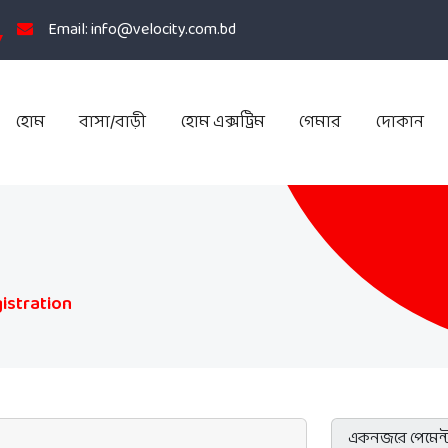
Email: info@velocity.com.bd
হোম
বাসা/বাড়ী
হোম এক্সট্রিম
গেমার
দোকান
istration
একনজরে পেমেন্ট