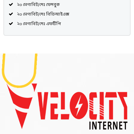
২০ মেগাবিট/সেঃ ফেসবুক
২০ মেগাবিট/সেঃ বিডিআইএক্স
২০ মেগাবিট/সেঃ এফটিপি